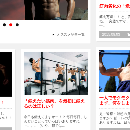
筋肉劣化の「危
筋肉万歳！！ と、
ね。 突然ですが
手...
1
2
3
オススメ記事一覧
2015.08.03
一人でモクモク
「鍛えたい筋肉」を最初に鍛え
！！
まず、何をしよ
るのは正しい？
いし
え～皆様～理想の
今日も鍛えてますかー！？ 毎日毎日、し
スル！！
ますか？ 筋トレの
んどいことっていっぱいありますね
ありますよね。日々.
～。。。（いや、鬱では...