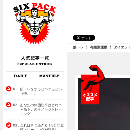
筋トレ
有酸素運動
ダイエッ
01 .
筋トレをするとハゲるとい
う噂、、、
02 .
あなたの体脂肪率はどれ？
～筋トレのイメージトレー
ニング～
03 .
これはきつ過ぎる！8分間腹
筋トレーニングが話題に