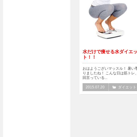
水だけで痩せる水ダイエ
ト！！
おはようございマッスル！ 暑い
りましたね！ こんな日は筋トレ
回言っている...
2015.07.20
ダイエット