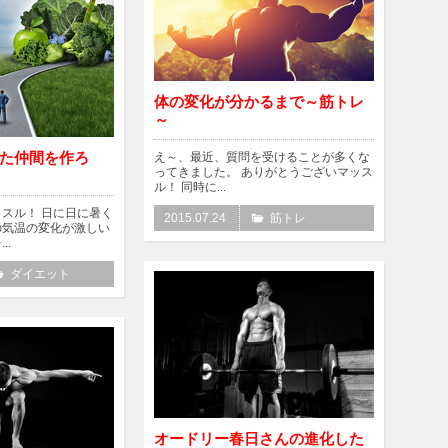
体の変化が分かるまで～筋トレ
～
た仲間を作ろ
え～、最近、質問を受けることが多くな
ってきました。 ありがとうございマッス
ル！ 同時に...
スル！ 日に日に暑く
2015.07.24
筋トレ
の気温の変化が激しい
..
ダイエット
オードリー春日さんの進化した