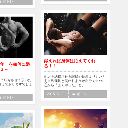
筋トレ
鍛えれば身体は応えてくれ
0年」を如何に過
る！！
２～
他人を納得させる記録や結果よりもたと
ルで紹介させて頂いた
え自己満足と笑われようが自分で自分に
覚えておりますでしょ
心から「よくやった」と、...
2015.07.28
筋トレ
筋トレ