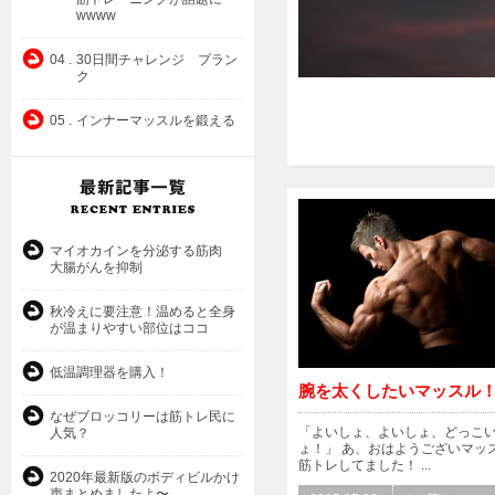
wwww
04 .
30日間チャレンジ プラン
ク
05 .
インナーマッスルを鍛える
マイオカインを分泌する筋肉
大腸がんを抑制
秋冷えに要注意！温めると全身
が温まりやすい部位はココ
低温調理器を購入！
腕を太くしたいマッスル
なぜブロッコリーは筋トレ民に
「よいしょ、よいしょ、どっこ
人気？
ょ！」 あ、おはようございマッ
筋トレしてました！ ...
2020年最新版のボディビルかけ
声まとめましたよ〜