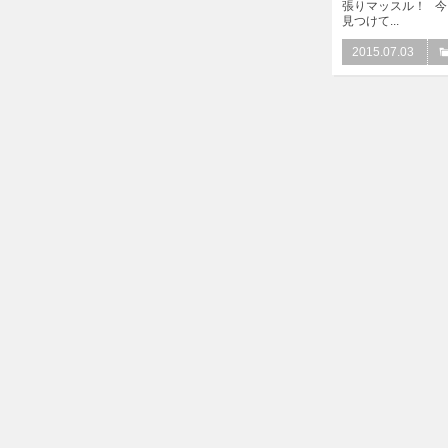
張りマッスル！ 
見つけて...
2015.07.03