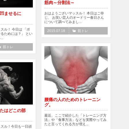
筋肉～分割法～
凹ませるに
おはようございマッスル！ 本日はご存
じ、 お笑い芸人のオードリー春日さん
について調べてみまし...
スル！ 今日は 「ポ
2015.07.18
筋トレ
るためには？」 とい
..
筋トレ
腰痛の人のためのトレーニン
グ。
たはどこの部
最近、ここで紹介した「トレーニング方
法」や「食事方法」などを実際やってみ
たと言ってくれる方が増え...
ッスル！今日も一日頑