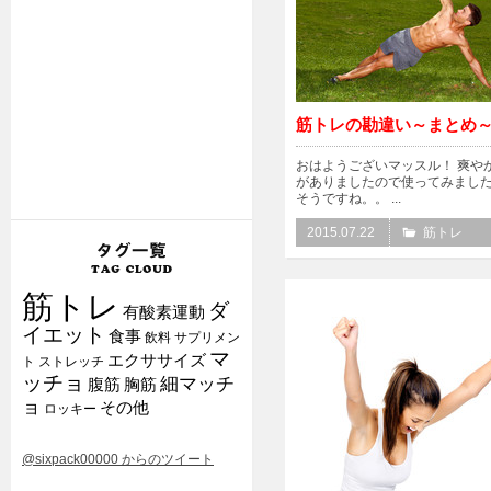
筋トレの勘違い～まとめ
おはようございマッスル！ 爽や
がありましたので使ってみまし
そうですね。。 ...
2015.07.22
筋トレ
筋トレ
ダ
有酸素運動
イエット
食事
飲料
サプリメン
マ
エクササイズ
ト
ストレッチ
ッチョ
細マッチ
腹筋
胸筋
ョ
その他
ロッキー
@sixpack00000 からのツイート