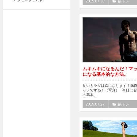
2015.07.30
筋トレ
ムキムキになるんだ！マ
になる基本的な方法。
良いカラダは絵になります！筋
ャレですね！（写真） 今日は 
の基本...
2015.07.27
筋トレ