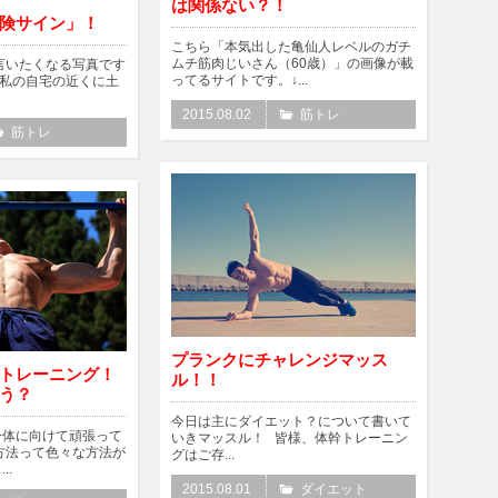
は関係ない？！
険サイン」！
こちら「本気出した亀仙人レベルのガチ
ムチ筋肉じいさん（60歳）」の画像が載
言いたくなる写真です
ってるサイトです。↓...
、私の自宅の近くに土
2015.08.02
筋トレ
筋トレ
プランクにチャレンジマッス
トレーニング！
ル！！
う？
今日は主にダイエット？について書いて
身体に向けて頑張って
いきマッスル！ 皆様、体幹トレーニン
方法って色々な方法が
グはご存...
..
2015.08.01
ダイエット