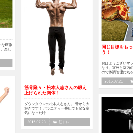
～
かな画像
同じ目標をもっ
た。楽し
う！
おはようございマッ
なり、室外と室内
ので体調管理に気を.
2015.07.21
筋骨隆々・松本人志さんの鍛え
上げられた肉体！
ダウンタウンの松本人志さん。 昔から大
好きです！ バラエティー番組でも変な空
気になった時...
2015.07.23
筋トレ