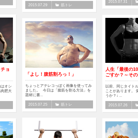
2015.07.31
2015.07.29
筋トレ
ッチョ
人生「最後の1
「よし！腹筋割ろっ！」
ごすか？～その
ちょっとアテレコっぽく画像を使ってみ
肉はオシ
以前、同じタイト
ました。 今日は「腹筋を割る方法」を
筋肉肥大
ことがあります。 
題材に書...
うか？↓ ...
2015.07.25
筋トレ
2015.07.26