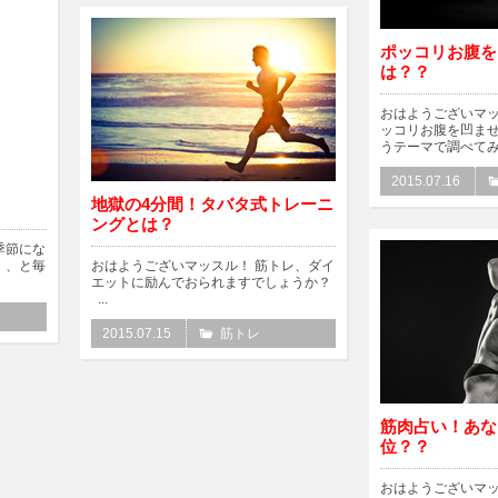
ポッコリお腹を
は？？
おはようございマッ
ッコリお腹を凹ませ
うテーマで調べてみ.
2015.07.16
ッ
地獄の4分間！タバタ式トレーニ
ングとは？
季節にな
、、と毎
おはようございマッスル！ 筋トレ、ダイ
エットに励んでおられますでしょうか？
...
2015.07.15
筋トレ
筋肉占い！あな
位？？
おはようございマ