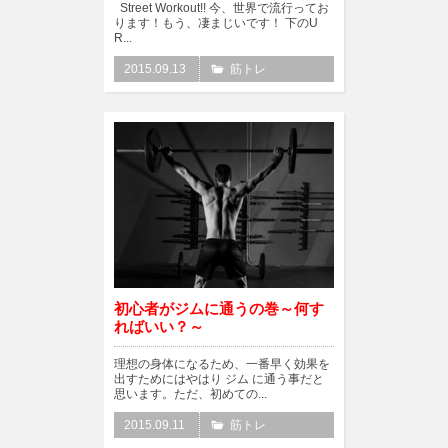
Street Workout!! 今、世界で流行ってお
ります！もう、凄まじいです！ 下のU
R...
2015.09.13
筋トレ
初心者がジムに通うの巻～何す
ればいい？～
理想の身体になるため、一番早く効果を
出すためにはやはり ジム に通う事だと
思います。ただ、初めての...
2015.09.11
筋トレ