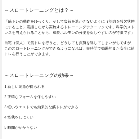
～スロートレーニングとは？～
「筋トレの動作をゆっくり、そして負荷を逃がさないように（筋肉を酸欠状態
にすること）意識しながら実施するトレーニングテクニックです。科学的スト
レスを与えられることから、成長ホルモンの分泌を促しやすいのが特徴です」
自宅（個人）で筋トレを行うと、どうしても負荷を逃してしまいがちですが、
このスロートレーニングができるようになれば、短時間で効果的また安全に筋
トレを行うことができます。
～スロートレーニングの効果～
1.新しい刺激が得られる
2.正確なフォームを保ちやすい
3.軽いウエストでも効果的な筋トレができる
4.怪我をしにくい
5.時間がかからない