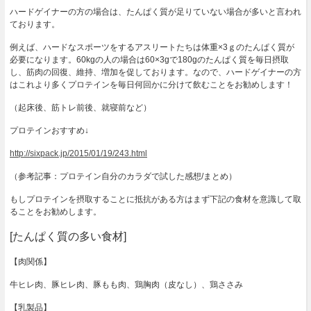
ハードゲイナーの方の場合は、たんぱく質が足りていない場合が多いと言われ
ております。
例えば、ハードなスポーツをするアスリートたちは体重×3ｇのたんぱく質が
必要になります。60kgの人の場合は60×3gで180gのたんぱく質を毎日摂取
し、筋肉の回復、維持、増加を促しております。なので、ハードゲイナーの方
はこれより多くプロテインを毎日何回かに分けて飲むことをお勧めします！
（起床後、筋トレ前後、就寝前など）
プロテインおすすめ↓
http://sixpack.jp/2015/01/19/243.html
（参考記事：プロテイン自分のカラダで試した感想/まとめ）
もしプロテインを摂取することに抵抗がある方はまず下記の食材を意識して取
ることをお勧めします。
[たんぱく質の多い食材]
【肉関係】
牛ヒレ肉、豚ヒレ肉、豚もも肉、鶏胸肉（皮なし）、鶏ささみ
【乳製品】