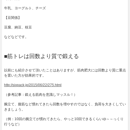
牛乳、ヨーグルト、チーズ
【豆関係】
豆腐、納豆、枝豆
などなどです。
■筋トレは回数より質で鍛える
以前にも紹介させて頂いたことはありますが、筋肉肥大には回数より質に重点
を置いた方が効果的です。
http://sixpack.jp/2015/06/22/275.html
（参考記事：鍛える筋肉を意識しマッスル！）
腕立て、腹筋など慣れてきたら回数を増やすのではなく、負荷を大きくしてい
きましょう。
（例：10回の腕立てが慣れてきたら、やっと10回できるくらいゆ～～っくり
行うなど）