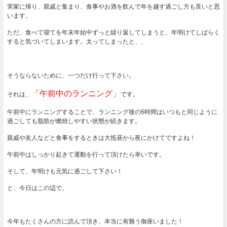
実家に帰り、親戚と集まり、食事やお酒を飲んで年を越す過ごし方も良いと思
います。
ただ、食べて寝てを年末年始中ずっと繰り返してしまうと、年明けてしばらく
すると気づいてしまいます。
太ってしまったと、、
そうならないために、一つだけ行って下さい。
「午前中のランニング」
それは、
です。
午前中にランニングすることで、ランニング後の6時間はいつもと同じように
過ごしても脂肪が燃焼しやすい状態が続きます。
親戚や友人などと食事をするときは大抵昼から夜にかけてですよね！
午前中はしっかり起きて運動を行って頂けたら幸いです。
そして、年明けも元気に過ごして下さい！
と、今日はこの辺で。
今年もたくさんの方に読んで頂き、本当に有難う御座いました！