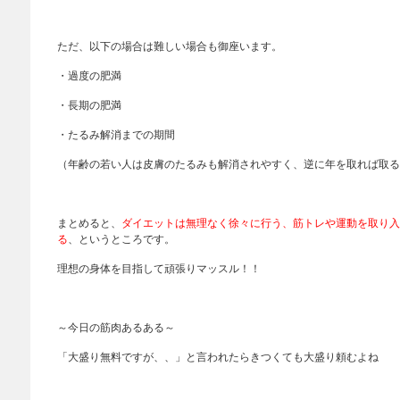
ただ、以下の場合は難しい場合も御座います。
・過度の肥満
・長期の肥満
・たるみ解消までの期間
（年齢の若い人は皮膚のたるみも解消されやすく、逆に年を取れば取る
まとめると、
ダイエットは無理なく徐々に行う、筋トレや運動を取り入
る
、というところです。
理想の身体を目指して頑張りマッスル！！
～今日の筋肉あるある～
「大盛り無料ですが、、」と言われたらきつくても大盛り頼むよね