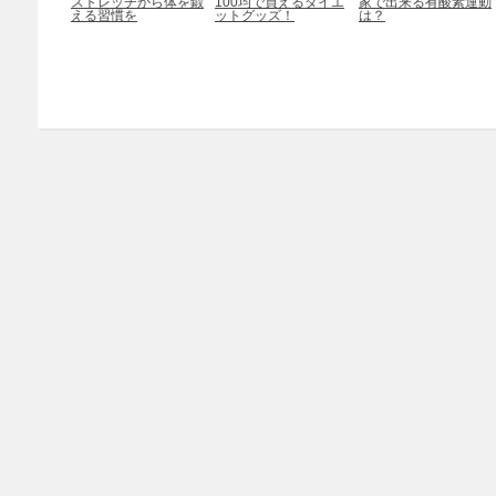
ストレッチから体を鍛
100均で買えるダイエ
家で出来る有酸素運動
える習慣を
ットグッズ！
は？