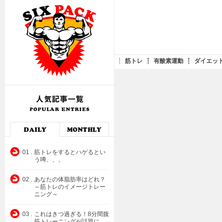
筋トレ
有酸素運動
ダイエッ
01 .
筋トレをするとハゲるとい
う噂、、、
02 .
あなたの体脂肪率はどれ？
～筋トレのイメージトレー
ニング～
03 .
これはきつ過ぎる！8分間腹
筋トレーニングが話題に