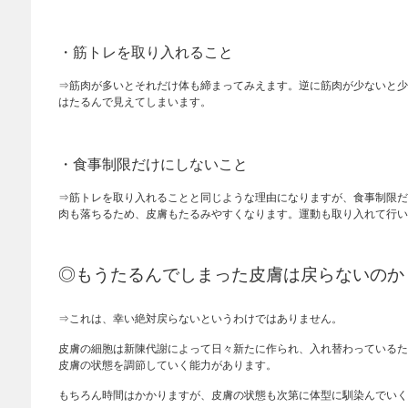
・筋トレを取り入れること
⇒筋肉が多いとそれだけ体も締まってみえます。逆に筋肉が少ないと少
はたるんで見えてしまいます。
・食事制限だけにしないこと
⇒筋トレを取り入れることと同じような理由になりますが、食事制限だ
肉も落ちるため、皮膚もたるみやすくなります。運動も取り入れて行い
◎もうたるんでしまった皮膚は戻らないのか
⇒これは、幸い絶対戻らないというわけではありません。
皮膚の細胞は新陳代謝によって日々新たに作られ、入れ替わっているた
皮膚の状態を調節していく能力があります。
もちろん時間はかかりますが、皮膚の状態も次第に体型に馴染んでいく