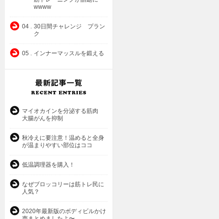
wwww
04 .
30日間チャレンジ プラン
ク
05 .
インナーマッスルを鍛える
マイオカインを分泌する筋肉
大腸がんを抑制
秋冷えに要注意！温めると全身
が温まりやすい部位はココ
低温調理器を購入！
なぜブロッコリーは筋トレ民に
人気？
2020年最新版のボディビルかけ
声まとめましたよ〜