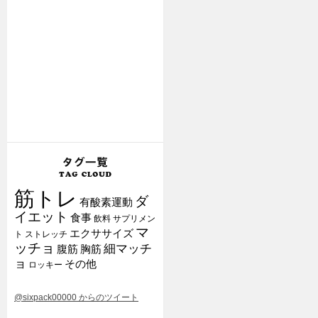
筋トレ
ダ
有酸素運動
イエット
食事
飲料
サプリメン
マ
エクササイズ
ト
ストレッチ
ッチョ
細マッチ
腹筋
胸筋
ョ
その他
ロッキー
@sixpack00000 からのツイート