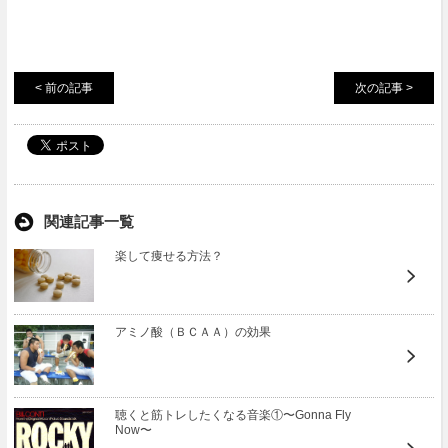
< 前の記事
次の記事 >
関連記事一覧
楽して痩せる方法？
アミノ酸（ＢＣＡＡ）の効果
聴くと筋トレしたくなる音楽①〜Gonna Fly
Now〜