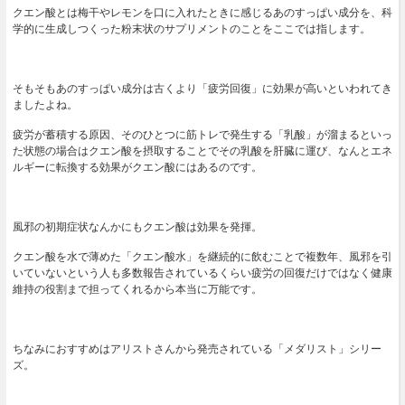
クエン酸とは梅干やレモンを口に入れたときに感じるあのすっぱい成分を、科
学的に生成しつくった粉末状のサプリメントのことをここでは指します。
そもそもあのすっぱい成分は古くより「疲労回復」に効果が高いといわれてき
ましたよね。
疲労が蓄積する原因、そのひとつに筋トレで発生する「乳酸」が溜まるといっ
た状態の場合はクエン酸を摂取することでその乳酸を肝臓に運び、なんとエネ
ルギーに転換する効果がクエン酸にはあるのです。
風邪の初期症状なんかにもクエン酸は効果を発揮。
クエン酸を水で薄めた「クエン酸水」を継続的に飲むことで複数年、風邪を引
いていないという人も多数報告されているくらい疲労の回復だけではなく健康
維持の役割まで担ってくれるから本当に万能です。
ちなみにおすすめはアリストさんから発売されている「メダリスト」シリー
ズ。