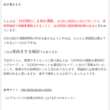
続き書きます。
「10分間のこま切れ運動」
たとえば
を1日に何回かに分けて行っても、長
時間連続で有酸素運動をすることと、ほぼ同様の脂肪燃焼効果がある
と言われ
ています。
1日の合計の運動時間が20分を超えるようにすれば、ちゃんと体脂肪は燃えて
くれるというわけですね。
長続きする秘訣
これは
でもあります。
下記サイトに、肥満でダイエットに取り組む人を「1日40分の運動を週5回行
うグループ」と「1日10分×4セットを週5回グループ」に分けて実験を行った
ところ、後者の方が効果的だったと言われております。理論的には前者の方が
効果が出ると思いますが、途中で挫折した人が出てしまったようです。
参考サイト：
http://taitaistudio.jp/diet
（エアロバイクの効果をMAXに上げる3つのポイント）